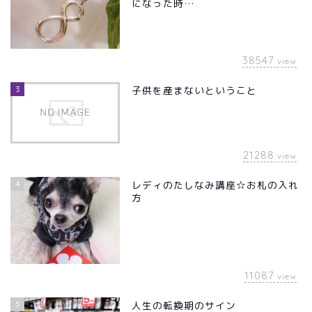
になった時…
38547
view
3
子供を産まないということ
21288
view
4
レディのたしなみ講座☆お札の入れ
方
11087
view
5
人生の転換期のサイン