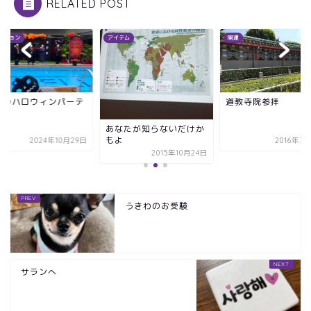
RELATED POST
イテム
開運
ファッション
道教寺院参拝
学校のハロウィンパ
ィ
なたが知らないだけか
よ
2016年7月27日
2024年10
2015年10月24日
うきわのお受験
サランへ