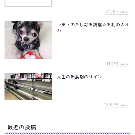
21287
view
4
レディのたしなみ講座☆お札の入れ
方
11081
view
5
人生の転換期のサイン
10838
view
最近の投稿