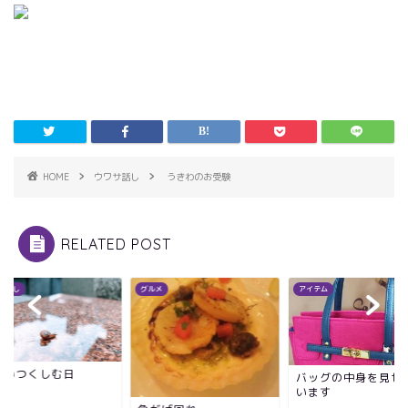
HOME
ウワサ話し
うきわのお受験
RELATED POST
サ話し
グルメ
アイテム
をいつくしむ日
バッグの中身を見せ
います