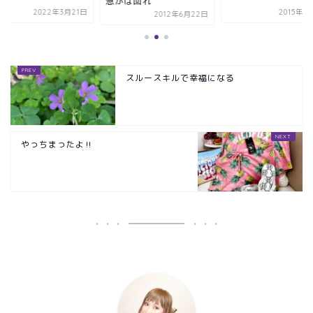
急がば回れ
2022年3月21日
2015年1
2012年6月22日
スルースキルで幸福になる
やっちまったよ‼️