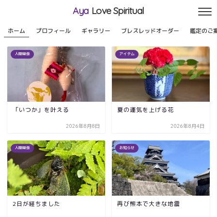
Aya
Love Spiritual
ホーム
プロフィール
ギャラリー
ブレスレッドオーダー
鑑定のご
人間関係
アイテム
「いつか」を叶える
夏の運気を上げる花
2026年8月8日
2026年8月4日
人間関係
お知らせ
2日が経ちました
再び熊本で大きな地震