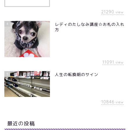
21290
view
4
レディのたしなみ講座☆お札の入れ
方
11091
view
5
人生の転換期のサイン
10846
view
最近の投稿