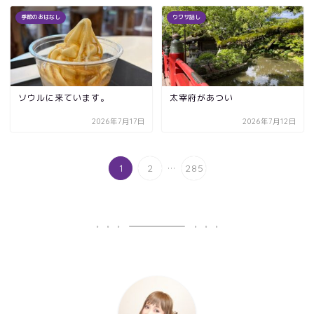
季節のおはなし
ウワサ話し
ソウルに来ています。
太宰府があつい
2026年7月17日
2026年7月12日
...
1
2
285