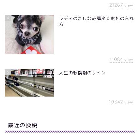
21287
view
4
レディのたしなみ講座☆お札の入れ
方
11084
view
5
人生の転換期のサイン
10842
view
最近の投稿