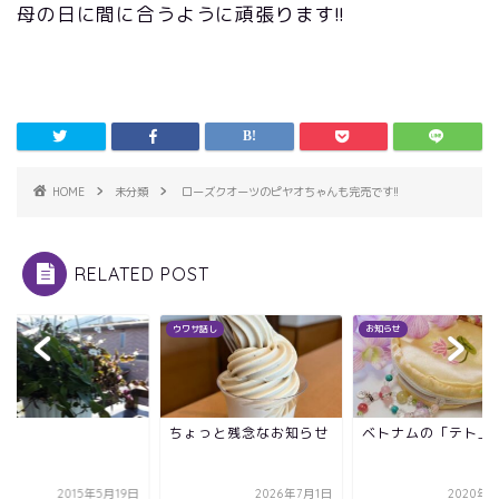
母の日に間に合うように頑張ります!!
HOME
未分類
ローズクオーツのピヤオちゃんも完売です!!
RELATED POST
類
ウワサ話し
お知らせ
ちょっと残念なお知らせ
ベトナムの「テト」
2015年5月19日
2026年7月1日
2020年1