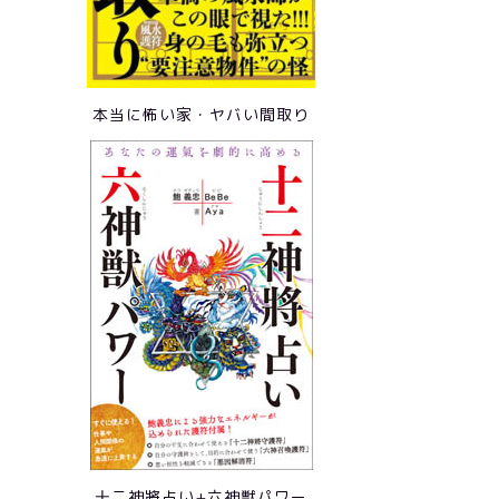
本当に怖い家・ヤバい間取り
十二神將占い+六神獣パワー