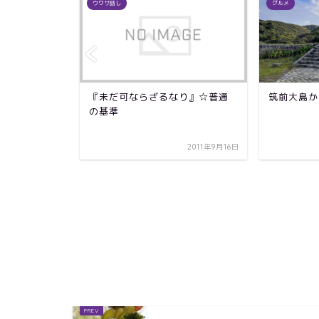
ウワサ話し
グルメ
『未だ可ならざるなり』☆普通
筑前大島か
の基準
2011年9月16日
介しちゃい
2010年10月9日