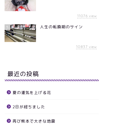
11076
view
人生の転換期のサイン
5
10837
view
最近の投稿
夏の運気を上げる花
2日が経ちました
再び熊本で大きな地震