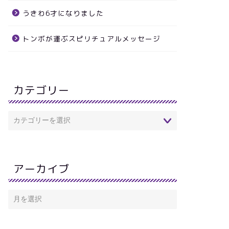
ワサ話し
グルメ
うきわ6才になりました
トンボが運ぶスピリチュアルメッセージ
未だ可ならざるなり』☆普通
筑前大島からの沖ノ島参拝
基準
カテゴリー
2011年9月16日
2022年5月8
アーカイブ