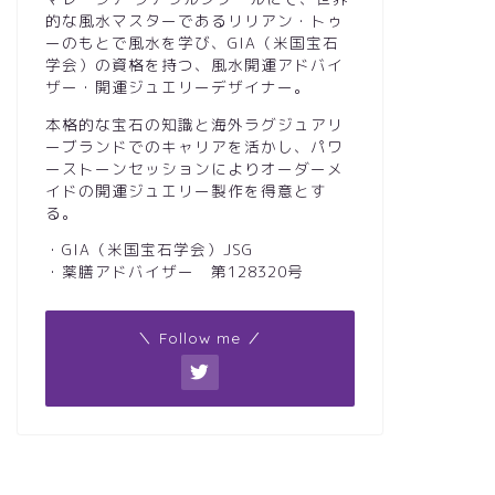
的な風水マスターであるリリアン・トゥ
ーのもとで風水を学び、GIA（米国宝石
学会）の資格を持つ、風水開運アドバイ
ザー・開運ジュエリーデザイナー。
本格的な宝石の知識と海外ラグジュアリ
ーブランドでのキャリアを活かし、パワ
ーストーンセッションによりオーダーメ
イドの開運ジュエリー製作を得意とす
る。
・GIA（米国宝石学会）JSG
・薬膳アドバイザー 第128320号
＼ Follow me ／