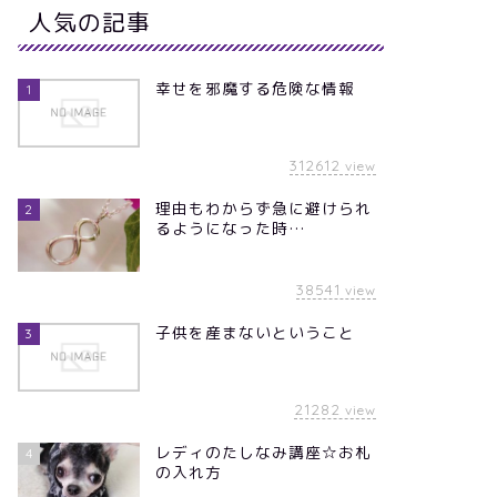
人気の記事
幸せを邪魔する危険な情報
1
312612
view
理由もわからず急に避けられ
2
るようになった時…
38541
view
子供を産まないということ
3
21282
view
レディのたしなみ講座☆お札
4
の入れ方