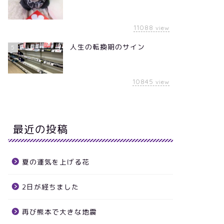
11088
view
人生の転換期のサイン
5
10845
view
最近の投稿
夏の運気を上げる花
2日が経ちました
再び熊本で大きな地震