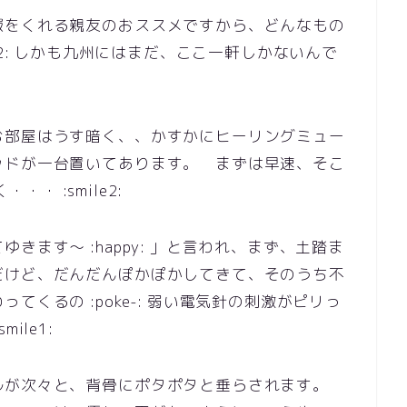
報をくれる親友のおススメですから、どんなもの
:onpu2: しかも九州にはまだ、ここ一軒しかないんで
お部屋はうす暗く、、かすかにヒーリングミュー
ッドが一台置いてあります。 まずは早速、そこ
・・ :smile2:
ます～ :happy: 」と言われ、まず、土踏ま
だけど、だんだんぽかぽかしてきて、そのうち不
くるの :poke-: 弱い電気針の刺激がピリっ
ile1:
ルが次々と、背骨にポタポタと垂らされます。