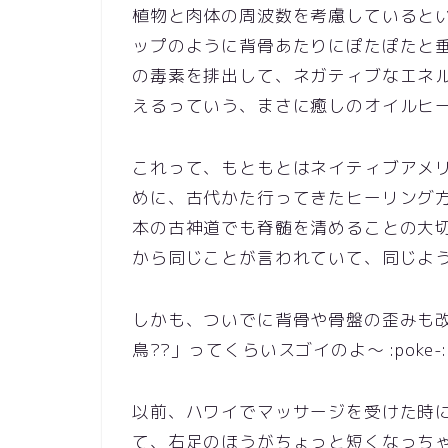
植物と肉体の周波数を考慮していると
ップのように背骨あたりにぽたぽたと
の毒素を排出して、ネガティブなエネルギーを
えるっていう、まさに癒しのオイルヒーリング～ :
これって、もともとはネイティブアメ
めに、古代かた行ってきたヒーリング
本の古神道でも脊髄を清めることの大
から同じことが言われていて、同じよ
しかも、ついでに背骨や骨盤の歪みも
鳥??」ってくらいスゴイのよ～ :poke-: 
以前、ハワイでマッサージを受けた時
て、右足のほうがちょっと短くなっちゃいがち