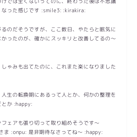
わけでは全くないってのに、終わった後は不思議
です :smile3: :kirakira:
がるのだそうですが、ここ数日、やたらと眠気に
なかったのが、確かにスッキリと改善してるの～
くしゃみも出てたのに、これまた楽になりました
、人生の転換期にあるって人とか、何かの整理を
 :happy:
ンフェアも張り切って取り組めそうです～
みなさま :onpu: 是非期待なさってね～ :happy: