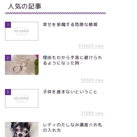
人気の記事
幸せを邪魔する危険な情報
1
312620
view
理由もわからず急に避けられ
2
るようになった時…
38549
view
子供を産まないということ
3
21289
view
レディのたしなみ講座☆お札
4
の入れ方