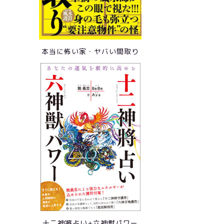
本当に怖い家・ヤバい間取り
十二神將占い+六神獣パワー