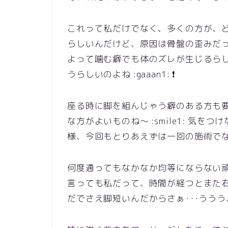
これって私だけでなく、多くの方が、
らしいんだけど、原因は骨盤の歪みだ
よって噛む癖でも体のズレが生じるら
うらしいのよね :gaaan1: ❗
座る時に脚を組んじゃう癖のある方も要注
な方がよいものね～ :smile1: 気をつ
様、今回もとりあえずは一回の施術でなんとか改善
何度通ってもなかなか均等にならない
言っても私だって、時間が経つとまた右短足
だでさえ脚短いんだからさぁ･･･ううう、ホ