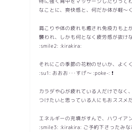
特に強く背中をマッサージしたりって
なことに、爽快感と、何だか体が軽～くなった感じ
肩こりや体の疲れも癒され免疫力も上
襲われ、しかも何となく疲労感が抜け
:smile2: :kirakira:
それにこの季節の花粉のせいか、よく
:su1: おおお･･･すげ～ :poke-: ❗
カラダや心が疲れている人だけでなく
つけたいと思っている人にもおススメだとか
エネルギーの充填がすんで、ハワイア
:smile3: :kirakira: ご予約下さった