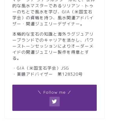
的な風水マスターであるリリアン・トゥ
ーのもとで風水を学び、GIA（米国宝石
学会）の資格を持つ、風水開運アドバイ
ザー・開運ジュエリーデザイナー。
本格的な宝石の知識と海外ラグジュアリ
ーブランドでのキャリアを活かし、パワ
ーストーンセッションによりオーダーメ
イドの開運ジュエリー製作を得意とす
る。
・GIA（米国宝石学会）JSG
・薬膳アドバイザー 第128320号
＼ Follow me ／