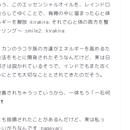
いう、このエッセンシャルオイルを、レインドロ
垂らしてゆくことで、背骨の中に溜まった心と体
解放 :kirakira: それで心と体の両方を整
smile2: :kirakira:
リカンのラコタ族の方達がエネルギーを高めるた
方法をもとに開発されたそうなんだけど、実は日
切さは説かれているそうで、インドでもまた古く
うにとても大切なこととされてきたのだそう。
改善されちゃうっていうから、一体もう「一石何
❗
にも指摘されたことがあるんだけど、実は私っ
なんです :nageyari: