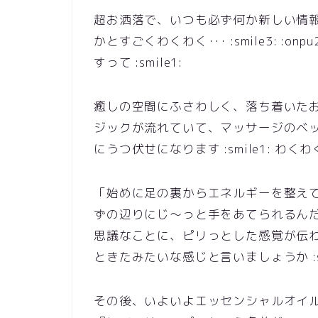
超お洒落で、いつも必ず何か新しい情
かとすごくわくわく･･･ :smile3: 
すって :smile1:
癒しの空間にふさわしく、落ち着いた
ジックが流れていて、マッサージのベ
にうつ伏せになります :smile1: わくわく・
「始めに足の裏からエネルギーを整えてゆき
ずの辺りにじ～っと手をあてられるん
思議なことに、ピリっとした感覚が伝わって
ときたみたいな感じと言いましょうか :sm
その後、いよいよエッセンシャルオイ