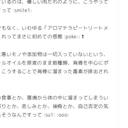
ているのは、優しい雨だれのように、こうやって
:smile1:
でもなく、いわゆる「アロマテラピートリートメ
てまさに初めての感覚 :poke-: ❗
に悪いモノや添加物は一切入っていないという、
ャルオイルを原液のまま数種類、背骨を中心にポ
、こうすることで背骨に溜まった毒素が排出され
の食事とか、環境から体の中に溜まってしまうい
怒りとか、悲しみとか、後悔とか、自己否定の気
んですって :su1: :ooo: