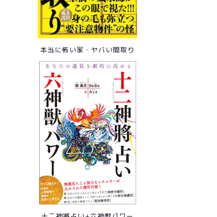
本当に怖い家・ヤバい間取り
十二神將占い+六神獣パワー