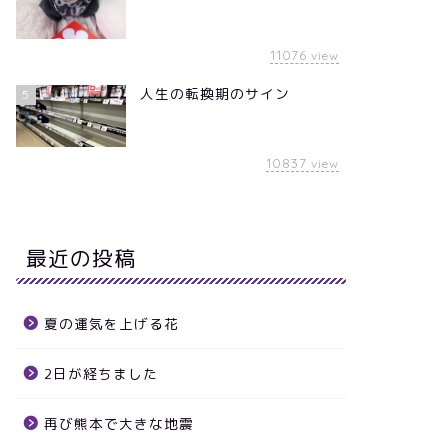
11076
view
人生の転換期のサイン
5
10837
view
最近の投稿
夏の運気を上げる花
2日が経ちました
再び熊本で大きな地震