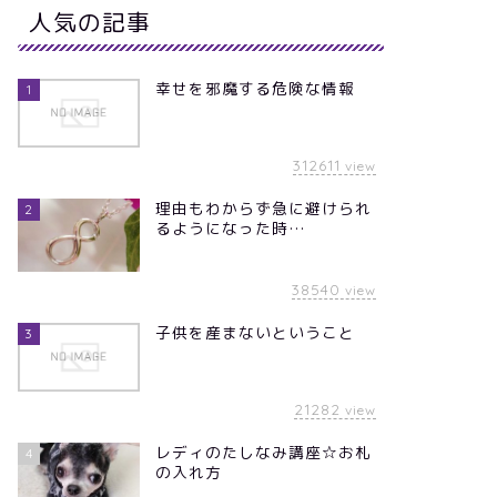
人気の記事
幸せを邪魔する危険な情報
1
312611
view
理由もわからず急に避けられ
2
るようになった時…
38540
view
子供を産まないということ
3
21282
view
レディのたしなみ講座☆お札
4
の入れ方