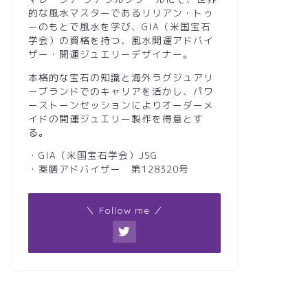
的な風水マスターであるリリアン・トゥ
ーのもとで風水を学び、GIA（米国宝石
学会）の資格を持つ、風水開運アドバイ
ザー・開運ジュエリーデザイナー。
本格的な宝石の知識と海外ラグジュアリ
ーブランドでのキャリアを活かし、パワ
ーストーンセッションによりオーダーメ
イドの開運ジュエリー製作を得意とす
る。
・GIA（米国宝石学会）JSG
・薬膳アドバイザー 第128320号
＼ Follow me ／