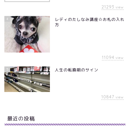
21293
view
4
レディのたしなみ講座☆お札の入れ
方
11094
view
5
人生の転換期のサイン
10847
view
最近の投稿