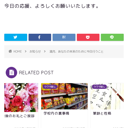
今日の応援、よろしくお願いいたします。
HOME
お知らせ
満月、あなたの未来のために今日行うこと
RELATED POST
らせ
ウワサ話し
ウワサ話し
学校内の裏事情
筆跡と性格
成最後のお礼とご挨拶