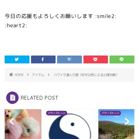
今日の応援もよろしくお願いします :smile2:
:heart2:
HOME
アイテム
ハワイで選んだ服（好きな色による心理判断）
RELATED POST
らせ
パワーストーン
パワーストーン