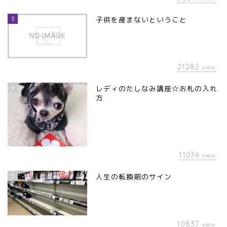
3
子供を産まないということ
21282
view
4
レディのたしなみ講座☆お札の入れ
方
11076
view
5
人生の転換期のサイン
10837
view