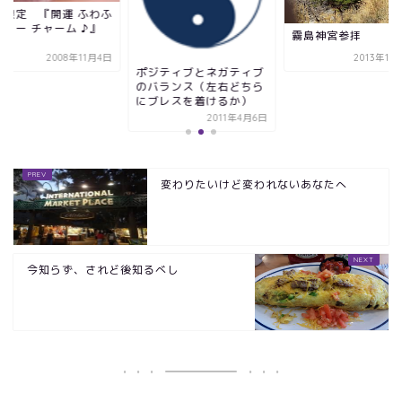
冬限定 『開運 ふわふ
ファー チャーム ♪』
霧島神宮参拝
2008年11月4日
2013年11
ポジティブとネガティブ
のバランス（左右どちら
にブレスを着けるか）
2011年4月6日
変わりたいけど変われないあなたへ
今知らず、されど後知るべし