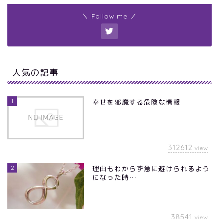
＼ Follow me ／
人気の記事
1
幸せを邪魔する危険な情報
312612
view
2
理由もわからず急に避けられるよう
になった時…
38541
view