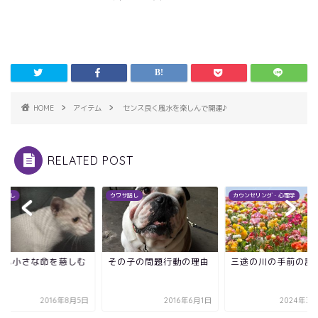
HOME
アイテム
センス良く風水を楽しんで開運♪
RELATED POST
サ話し
ウワサ話し
カウンセリング・心理学
ても小さな命を慈しむ
その子の問題行動の理由
三途の川の手前の話
味
2016年8月5日
2016年6月1日
2024年3月