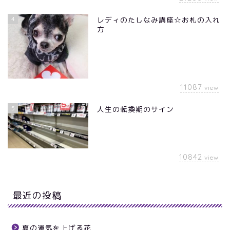
4
レディのたしなみ講座☆お札の入れ
方
11087
view
5
人生の転換期のサイン
10842
view
最近の投稿
夏の運気を上げる花