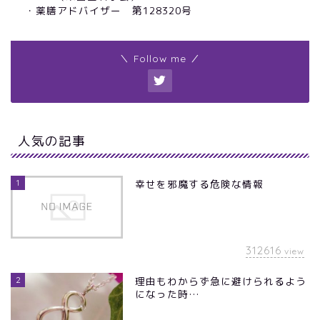
・薬膳アドバイザー 第128320号
＼ Follow me ／
人気の記事
1
幸せを邪魔する危険な情報
312616
view
2
理由もわからず急に避けられるよう
になった時…