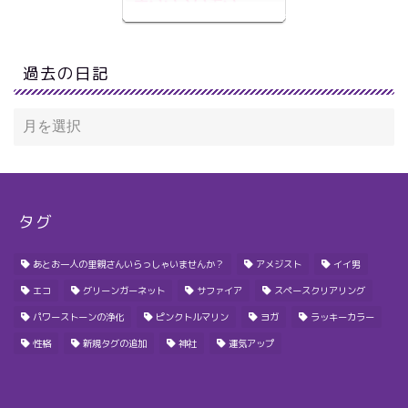
過去の日記
タグ
あとお一人の里親さんいらっしゃいませんか？
アメジスト
イイ男
エコ
グリーンガーネット
サファイア
スペースクリアリング
パワーストーンの浄化
ピンクトルマリン
ヨガ
ラッキーカラー
性格
新規タグの追加
神社
運気アップ