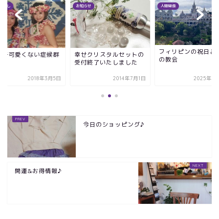
サ話し
お知らせ
人間関係
フィリピンの祝日と
の子可愛くない症候群
幸せクリスタルセットの
の教会
受付終了いたしました
2018年3月5日
2014年7月1日
2025年1
今日のショッピング♪
開運&お得情報♪