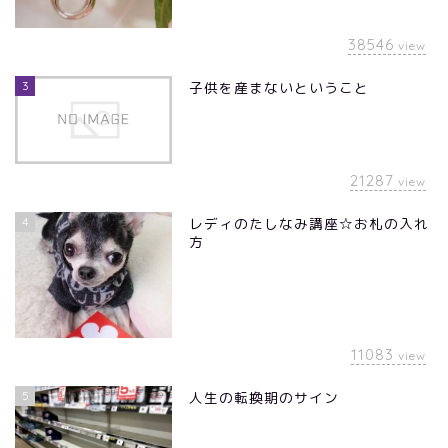
38546
view
3
子供を産まないということ
21287
view
4
レディのたしなみ講座☆お札の入れ
方
11083
view
5
人生の転換期のサイン