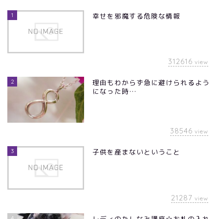
1
幸せを邪魔する危険な情報
312616
view
2
理由もわからず急に避けられるよう
になった時…
38546
view
3
子供を産まないということ
21287
view
4
レディのたしなみ講座☆お札の入れ