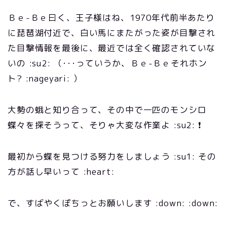
Ｂｅ-Ｂｅ曰く、王子様はね、1970年代前半あたり
に琵琶湖付近で、白い馬にまたがった姿が目撃され
た目撃情報を最後に、最近では全く確認されていな
いの :su2: （･･･っていうか、Ｂｅ-Ｂｅそれホン
ト? :nageyari: ）
大勢の蛾と知り合って、その中で一匹のモンシロ
蝶々を探そうって、そりゃ大変な作業よ :su2: ❗
最初から蝶を見つける努力をしましょう :su1: その
方が話し早いって :heart:
で、すばやくぽちっとお願いします :down: :down: