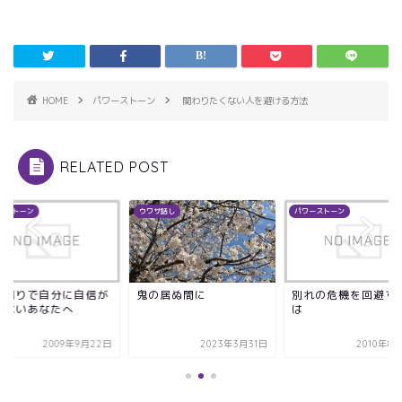
HOME
パワーストーン
関わりたくない人を避ける方法
RELATED POST
ーストーン
ウワサ話し
パワーストーン
見知りで自分に自信が
鬼の居ぬ間に
別れの危機を回避す
てないあなたへ
は
2009年9月22日
2023年3月31日
2010年8