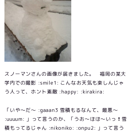
スノーマンさんの画像が届きました。 福岡の某大
学内での撮影 :smile1: こんなお天気も楽しんじゃ
う人って、ホント素敵 :happy: :kirakira:
「いや～だ～ :gaaan3 雪積もるなんて、最悪～
:uuuum: 」って言うのか、「うお～ほほ～いっ ❗ 雪
積もってるじゃん :nikoniko: :onpu2: 」って言う