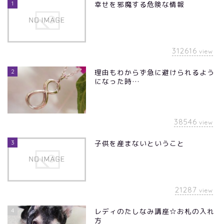
1
幸せを邪魔する危険な情報
312616
view
2
理由もわからず急に避けられるよう
になった時…
38546
view
3
子供を産まないということ
21287
view
4
レディのたしなみ講座☆お札の入れ
方