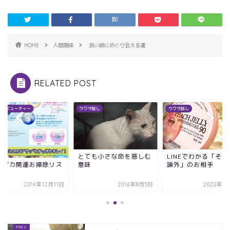
HOME
人間関係
良い師にめぐり会える運
RELATED POST
ス&ビューティー
ウワサ話し
ウワサ話し
とても小さな命を慈しむ
LINEでわかる「そも
意味
論外」のお相手
カピカ開運お掃除リス
2014年12月11日
2016年8月5日
2020年9