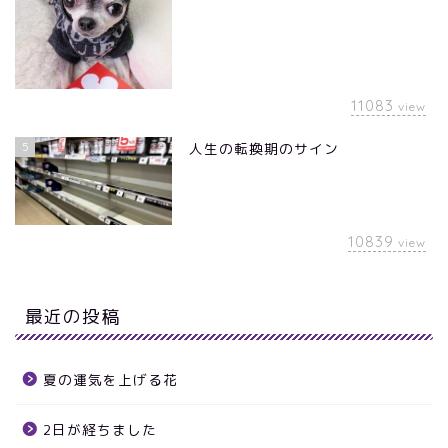
11083
view
5
人生の転換期のサイン
10839
view
最近の投稿
夏の運気を上げる花
2日が経ちました