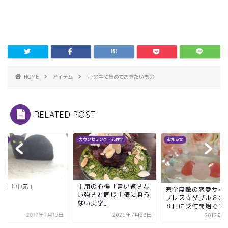
HOME
アイテム
心の中に集めておきたいもの
RELATED POST
テム
カウンセリング・心理学
お知らせ
日は「中元」
土用の心得「言い返さな
完全無敵の恋愛サポ
い強さと同じ土俵に乗ら
ブレス☆ダブル８の
ない美学」
８日に受付開始です!
2017年7月15日
2025年7月23日
2012年8