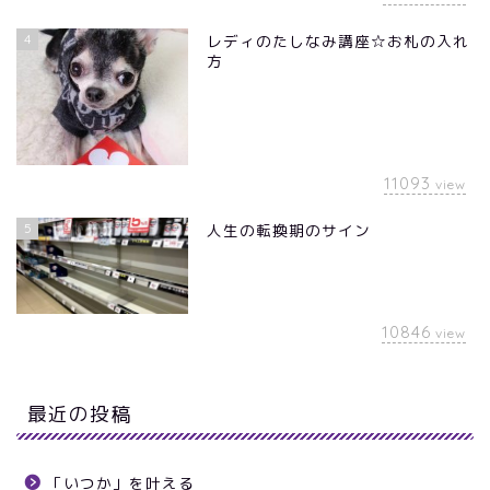
4
レディのたしなみ講座☆お札の入れ
方
11093
view
5
人生の転換期のサイン
10846
view
最近の投稿
「いつか」を叶える