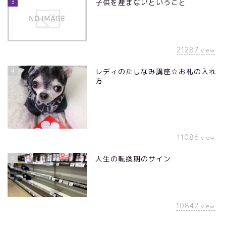
3
子供を産まないということ
21287
view
4
レディのたしなみ講座☆お札の入れ
方
11086
view
5
人生の転換期のサイン
10842
view