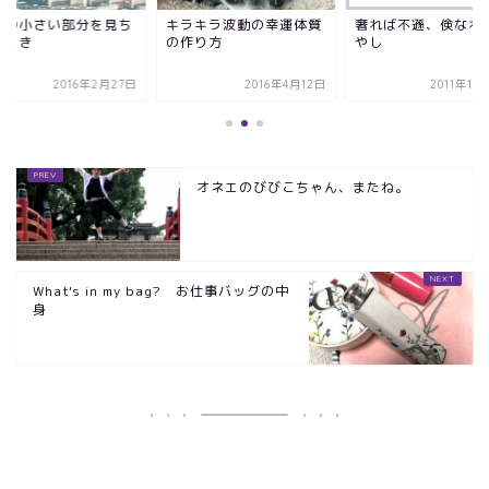
性の小さい部分を見ち
キラキラ波動の幸運体質
奢れば不遜、倹なれ
うとき
の作り方
やし
2016年2月27日
2016年4月12日
2011年10
オネエのびびこちゃん、またね。
What's in my bag? お仕事バッグの中
身