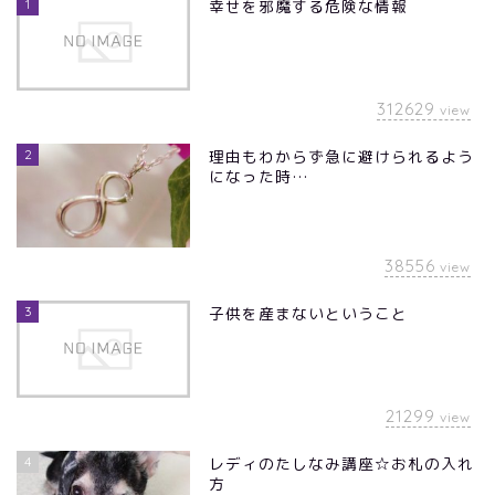
1
幸せを邪魔する危険な情報
312629
view
2
理由もわからず急に避けられるよう
になった時…
38556
view
3
子供を産まないということ
21299
view
4
レディのたしなみ講座☆お札の入れ
方