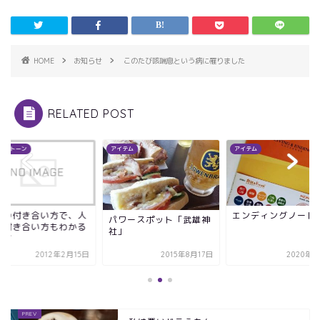
HOME
お知らせ
このたび咳喘息という病に罹りました
RELATED POST
ーストーン
アイテム
アイテム
との付き合い方で、人
エンディングノート
パワースポット「武雄神
の付き合い方もわかる
社」
です
2012年2月15日
2015年8月17日
2020年6