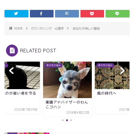
HOME
カウンセリング・心理学
あなたが淋しい理由
RELATED POST
サ話し
おうちごはん
おうちごはん
いものが弱い者を守る
風の時代へ
と
薬膳アドバイザーのわん
こゴハン
2020年7月29日
2021年1
2018年4月22日