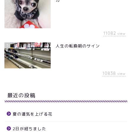
11082
view
5
人生の転換期のサイン
10838
view
最近の投稿
夏の運気を上げる花
2日が経ちました