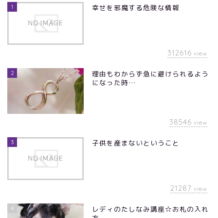
1
幸せを邪魔する危険な情報
312616
view
2
理由もわからず急に避けられるよう
になった時…
38546
view
3
子供を産まないということ
21287
view
4
レディのたしなみ講座☆お札の入れ
方