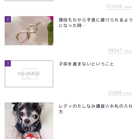
312618
view
2
理由もわからず急に避けられるよう
になった時…
38547
view
3
子供を産まないということ
21288
view
4
レディのたしなみ講座☆お札の入れ
方