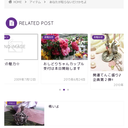
HOME
アイテム
あなたが知らないだけかもよ
RELATED POST
ッション
お知らせ
お知らせ
完全の魅力☆
おしどりちゃんカップル
受付は本日開始します
開運てんこ盛り♪ 
企画第２弾!!
2009年7月12日
2015年6月24日
2010年9
怖いよ