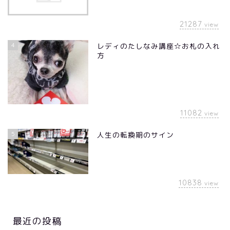
21287
view
4
レディのたしなみ講座☆お札の入れ
方
11082
view
5
人生の転換期のサイン
10838
view
最近の投稿