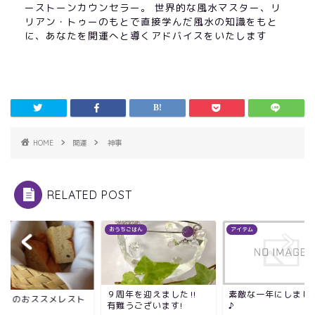
ーストーンカウンセラー。 世界的な風水マスター、リ
リアン・トゥーのもとで直接学んだ風水の知識をもと
に、あなたを開運へと導くアドバイスをいたします
HOME
開運
神事
RELATED POST
メ
おうちごはん
アイテム
９周年を迎えました‼
素敵な一年にしまし
ワイのおススメレスト
有難うございます!
♪
ン