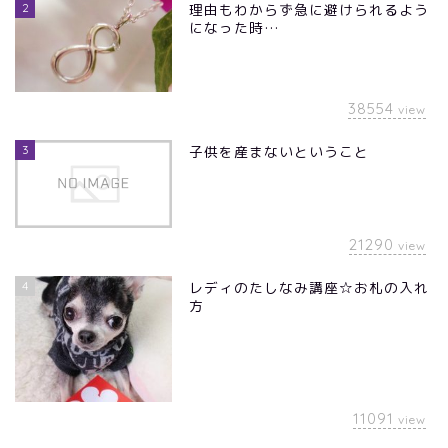
2
理由もわからず急に避けられるよう
になった時…
38554
view
3
子供を産まないということ
21290
view
4
レディのたしなみ講座☆お札の入れ
方
11091
view