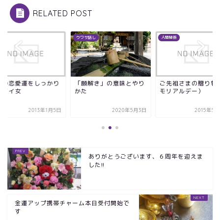
RELATED POST
ー
ウワサ話し
人間関係
年の恋愛運をしっかり
「願解き」の意味とやり
ご先祖さまの贈り物
むイイ女
かた
モリアルデー）
2013年1月5日
2020年5月3日
2015年5
ありがとうございます、６周年を迎えま
した!!
金運アップ携帯チャーム本日受付開始で
す