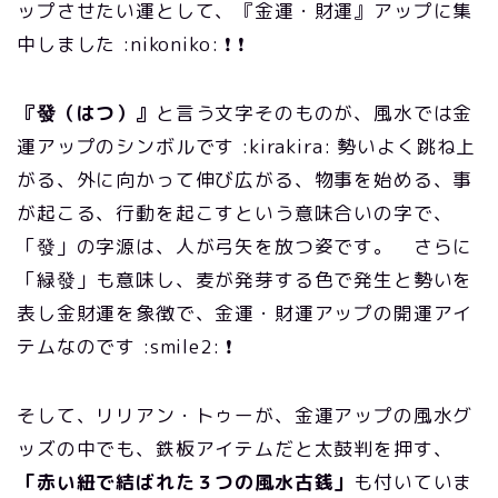
ップさせたい運として、『金運・財運』アップに集
中しました :nikoniko: ❗ ❗
『發（はつ）』
と言う文字そのものが、風水では金
運アップのシンボルです :kirakira: 勢いよく跳ね上
がる、外に向かって伸び広がる、物事を始める、事
が起こる、行動を起こすという意味合いの字で、
「發」の字源は、人が弓矢を放つ姿です。 さらに
「緑發」も意味し、麦が発芽する色で発生と勢いを
表し金財運を象徴で、金運・財運アップの開運アイ
テムなのです :smile2: ❗
そして、リリアン・トゥーが、金運アップの風水グ
ッズの中でも、鉄板アイテムだと太鼓判を押す、
「赤い紐で結ばれた３つの風水古銭」
も付いていま