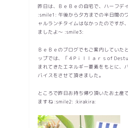
昨日は、ＢｅＢｅの自宅で、ハーフデ
:smile1: 午後から夕方までの半
ャルランチタイムはなかったのですが
ましたよ～ :smile3:
ＢｅＢｅのブログでもご案内していた
ップでは、「４Pｉｌｌａｒｓof Des
まれてきたエネルギー要素をもとに、
バイスをさせて頂きました。
ところで昨日お持ち帰り頂いたお土産で
ますね :smile2: :kirakira: