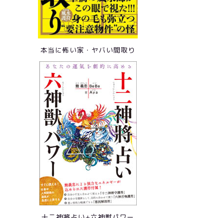
本当に怖い家・ヤバい間取り
十二神將占い+六神獣パワー