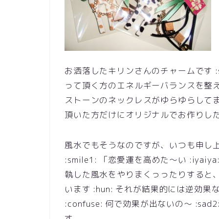
お洒落したキリンさんのチャームです :smi
って頂く方のエネルギーバランスを整
ストーンのネックレスがゆらゆらしてます 
頂いた方だけにオリジナルでお作りし
風水でもそうなのですが、いつも申し
:smile1: 「恋愛運を高めた～い :i
執した風水をやりまくっったりすると
います :hun: それが結果的には逆
:confuse: 何で効果が出ないの～ :
す。