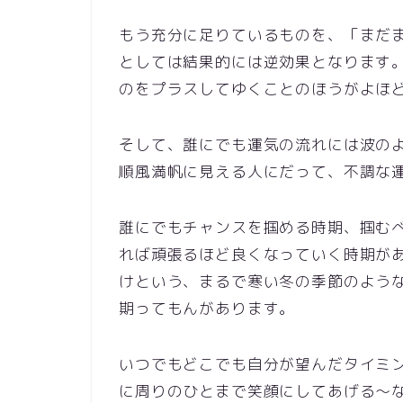
もう充分に足りているものを、「まだまだ、
としては結果的には逆効果となります
のをプラスしてゆくことのほうがよほど大切
そして、誰にでも運気の流れには波のような
順風満帆に見える人にだって、不調な
誰にでもチャンスを掴める時期、掴む
れば頑張るほど良くなっていく時期が
けという、まるで寒い冬の季節のよう
期ってもんがあります。
いつでもどこでも自分が望んだタイミ
に周りのひとまで笑顔にしてあげる～な