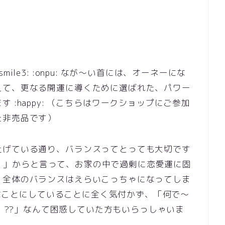
le3: :onpu: なが～い首には、オーネーにな
えて、更なる開運に導くために選ばれた、パワー
:happy: （こちらはワークショップにご参加
た非売品です）
上げている通り、バランスってとっても大切です
yaiya: 」からと言って、お家の中で過剰に恋愛運に固
、全体のバランスはえらいこっちゃになってしま
効果なことにしていることに全く気付かず、「何で～
sad2: ??」なんて困惑していた方もいらっしゃいま