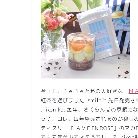
今回も、ＢｅＢｅと私の大好きな「
ＭＡ
紅茶を選びました :smile2: 先日
:nikoniko: 毎年、さくらんぼの
って、コレ、毎年発売されるのが楽しみなん
ティスリー『LA VIE EN ROSE』のマ
でも元気が出てきそうでしょ？ :nikonik