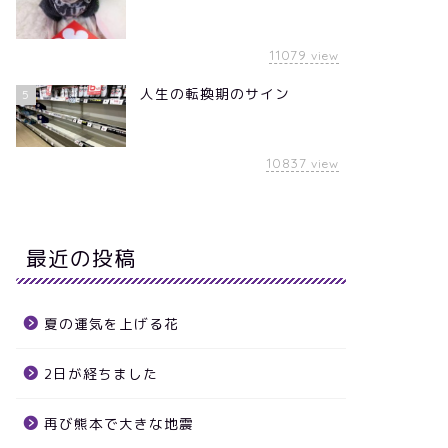
11079
view
人生の転換期のサイン
5
10837
view
最近の投稿
夏の運気を上げる花
2日が経ちました
再び熊本で大きな地震