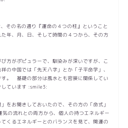
yとは、その名の通り『運命の４つの柱』ということ
れた年、月、日、そして時間の４つから、その方
。
呼び方がポピュラーで、馴染みが深いですが、こ
発祥の中国では「先天八字」とか「子平命学」、
です。 基礎の部分は風水とも密接に関係してい
います :smile3:
間」をお聞きしておいたので、その方の「命式」
運気の流れとの両方から、個人の持つエネルギー
ってくるエネルギーとのバランスを見て、開運の