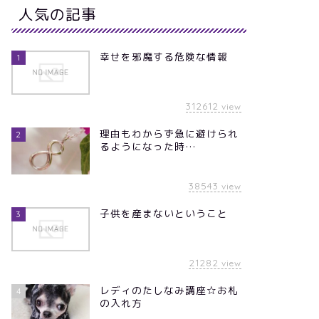
人気の記事
幸せを邪魔する危険な情報
1
312612
view
理由もわからず急に避けられ
2
るようになった時…
38543
view
子供を産まないということ
3
21282
view
レディのたしなみ講座☆お札
4
の入れ方