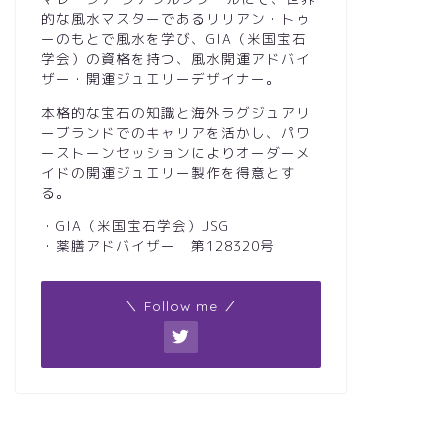
的な風水マスターであるリリアン・トゥ
ーのもとで風水を学び、GIA（米国宝石
学会）の資格を持つ、風水開運アドバイ
ザー・開運ジュエリーデザイナー。
本格的な宝石の知識と海外ラグジュアリ
ーブランドでのキャリアを活かし、パワ
ーストーンセッションによりオーダーメ
イドの開運ジュエリー製作を得意とす
る。
・GIA（米国宝石学会）JSG
・薬膳アドバイザー 第128320号
＼ Follow me ／