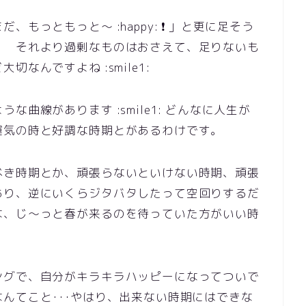
もっともっと～ :happy: ❗ 」と更に足そう
。 それより過剰なものはおさえて、足りないも
なんですよね :smile1:
曲線があります :smile1: どんなに人生が
運気の時と好調な時期とがあるわけです。
べき時期とか、頑張らないといけない時期、頑張
あり、逆にいくらジタバタしたって空回りするだ
な、じ～っと春が来るのを待っていた方がいい時
ングで、自分がキラキラハッピーになってついで
んてこと･･･やはり、出来ない時期にはできな