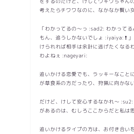
をするのだけど、けしてウキワちゃんの方
考えたらチワワなのに、なかなか賢い女だった
「わかってるの～っ :sad2: わか
もん、追うしかないでしょ :iyaiya: ❗ 」
けられれば相手は余計に逃げたくなるわ
わよねぇ :nageyari:
追いかける恋愛でも、ラッキーなこと
が草食系の方だったり、狩猟に向かな
だけど、けして安心するなかれ～ :su2:
があるのは、むしろここからだと私は
追いかけるタイプの方は、お付き合い