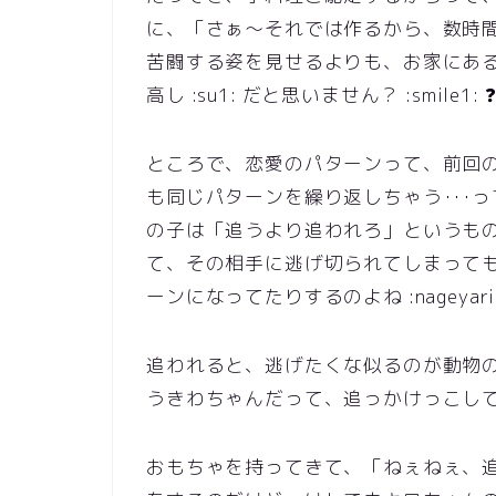
に、「さぁ～それでは作るから、数時間お待ち
苦闘する姿を見せるよりも、お家にあ
高し :su1: だと思いません？ :smile1: 
ところで、恋愛のパターンって、前回
も同じパターンを繰り返しちゃう･･･って
の子は「追うより追われろ」というも
て、その相手に逃げ切られてしまって
ーンになってたりするのよね :nageyari
追われると、逃げたくな似るのが動物の心理
うきわちゃんだって、追っかけっこして遊ん
おもちゃを持ってきて、「ねぇねぇ、追いかけ