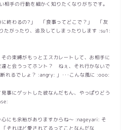
、つい相手の行動を細かく知りたくなりがちです。
時に終わるの?」 「食事ってどこで？」 「友
りたがったり、追及してしまったりします :su1:
、その束縛がもっとエスカレートして、お相手に
友達と会うってホント？ ねぇ、それ行かないで
れるでしょ？ :angry: 」･･･こんな風に :ooo:
て見事にゲットした彼なんだもん、やっぱりどう
se:
も余裕がありますからね～ :nageyari: そ
、「それほど愛されてるってことなんだな