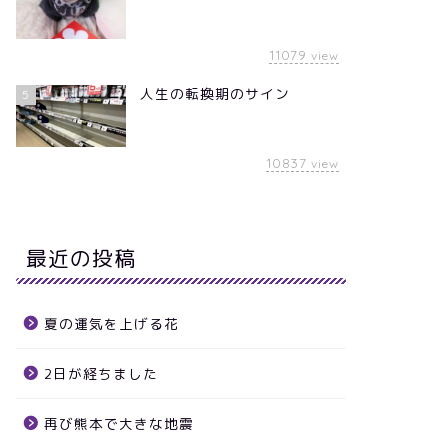
11079
view
人生の転換期のサイン
5
10837
view
最近の投稿
夏の運気を上げる花
2日が経ちました
再び熊本で大きな地震