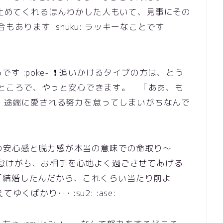
寛容に受け止めてくれるほんわかした人もいて、見事にその
進める場合もあります :shuku: ラッキーなことです
 :poke-: ❗ 追いかけるタイプの方は、とう
ra: ってところで、やっと安心できます。 「ああ、も
」 すると、途端に愛される努力を怠ってしまいがちなんで
･･･その安心感と脱力感が本当の意味での命取り～
る努力も怠けがち、お相手を心地よく過ごさせてあげる
「結婚したんだから、これくらい当たり前よ
くばかり･･･ :su2: :ase: