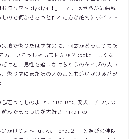
を～ :iyaiya: ❗ 」 と、あきらかに悪戦
るもので何かささっと作れた方が絶対にポイント
❓
の失敗で懲りたはずなのに、何故かどうしても次
方、いらっしゃいませんか？ :poke-: よく女
のだけど、男性を追っかけちゃうのタイプの人っ
も、懲りずにまた次の人のことも追いかけるパタ
:
ってものよ :su1: Be-Beの愛犬、チワワの
でもらうのが大好き :nikoniko:
てよ～ :ukiwa: :onpu2: 」と遊びの催促