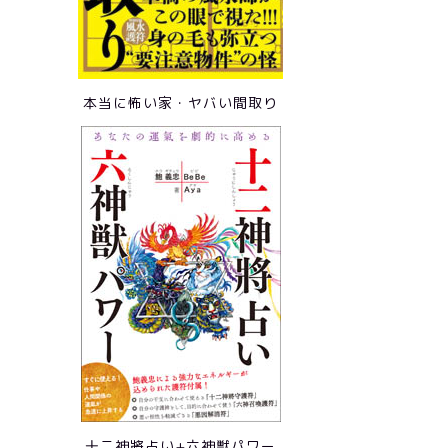
本当に怖い家・ヤバい間取り
十二神將占い+六神獣パワー