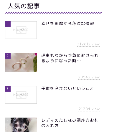
人気の記事
幸せを邪魔する危険な情報
1
312613
view
理由もわからず急に避けられ
2
るようになった時…
38543
view
子供を産まないということ
3
21284
view
レディのたしなみ講座☆お札
4
の入れ方