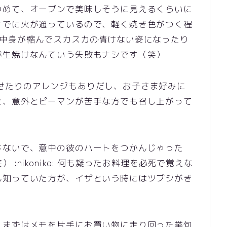
つめて、オーブンで美味しそうに見えるくらいに
すでに火が通っているので、軽く焼き色がつく程
いても、中身が縮んでスカスカの情けない姿になったり
が生焼けなんていう失敗もナシです（笑）
ズを乗せたりのアレンジもありだし、お子さま好みに
と、意外とピーマンが苦手な方でも召し上がって
じないで、意中の彼のハートをつかんじゃった
:nikoniko: 何も凝ったお料理を必死で覚えな
ん知っていた方が、イザという時にはツブシがき
、まずはメモを片手にお買い物に走り回った挙句