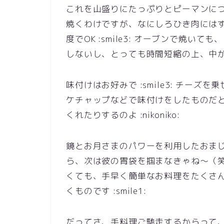
これを山盛りにたっぷりとピーマンに
焼くわけですが、なにしろひき肉には
度でOK :smile3: オーブンで焼
しないし、とっても時間短縮の上、中
味付けはお好みで :smile3: チー
ケチャップなどで味付けをしたものだ
くれたりするのよ :nikoniko:
鏡とお月さまのパワーを利用したおま
ら、次は彼の胃袋を掴まなきゃね～（笑） 
くても、手早く簡単なお料理をたくさ
くものです :smile1:
だってさ、手料理ご馳走するからって