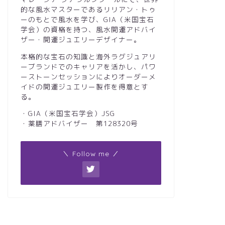
的な風水マスターであるリリアン・トゥ
ーのもとで風水を学び、GIA（米国宝石
学会）の資格を持つ、風水開運アドバイ
ザー・開運ジュエリーデザイナー。
本格的な宝石の知識と海外ラグジュアリ
ーブランドでのキャリアを活かし、パワ
ーストーンセッションによりオーダーメ
イドの開運ジュエリー製作を得意とす
る。
・GIA（米国宝石学会）JSG
・薬膳アドバイザー 第128320号
＼ Follow me ／