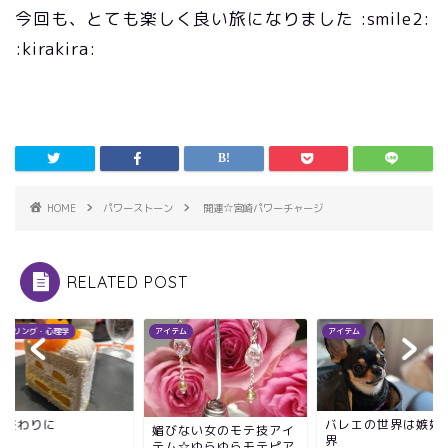
今回も、とても楽しく良い旅になりました :smile2:
:kirakira:
HOME
パワーストーン
開運☆宮崎パワーチャージ
RELATED POST
ンセリング・心理学
アイテム
アイテム
の終わりに
バレエの世界は嫉妬
媚びない女のモテ技アイ
界
テム☆ゆらゆらモテピア