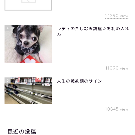
21290
view
4
レディのたしなみ講座☆お札の入れ
方
11090
view
5
人生の転換期のサイン
10845
view
最近の投稿