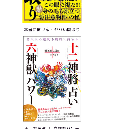
本当に怖い家・ヤバい間取り
十二神將占い+六神獣パワー