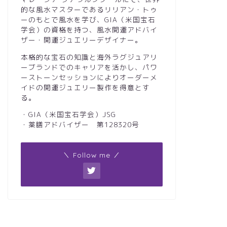
的な風水マスターであるリリアン・トゥ
ーのもとで風水を学び、GIA（米国宝石
学会）の資格を持つ、風水開運アドバイ
ザー・開運ジュエリーデザイナー。
本格的な宝石の知識と海外ラグジュアリ
ーブランドでのキャリアを活かし、パワ
ーストーンセッションによりオーダーメ
イドの開運ジュエリー製作を得意とす
る。
・GIA（米国宝石学会）JSG
・薬膳アドバイザー 第128320号
＼ Follow me ／