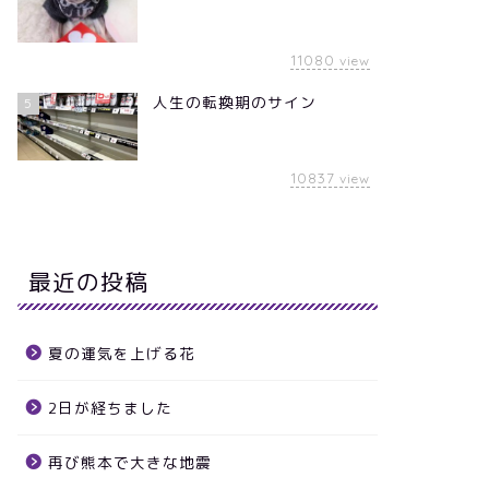
11080
view
人生の転換期のサイン
5
10837
view
最近の投稿
夏の運気を上げる花
2日が経ちました
再び熊本で大きな地震