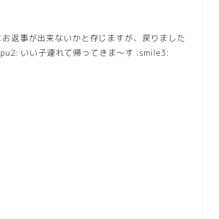
にお返事が出来ないかと存じますが、戻りました
npu2: いい子連れて帰ってきま～す :smile3: