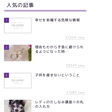
人気の記事
幸せを邪魔する危険な情報
1
312614
view
理由もわからず急に避けられ
2
るようになった時…
知らせ
お知らせ
38543
view
子供を産まないということ
3
再びたずねびとです
21285
view
ッキーアイテムの幸せ効果
レディのたしなみ講座☆お札
4
の入れ方
2012年4月7日
2015年10月28