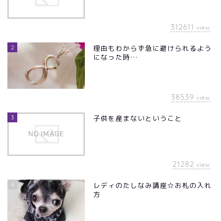
312611
view
2
理由もわからず急に避けられるよう
になった時…
38539
view
3
子供を産まないということ
21282
view
4
レディのたしなみ講座☆お札の入れ
方