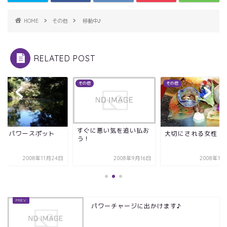
HOME
その他
移動中♪
RELATED POST
他
その他
その他
すぐに悪い気を追い払お
崎 パワースポット
大切にされる女性
う！
2008年11月24日
2008年9月16日
2008年11
パワーチャージに出かけます♪