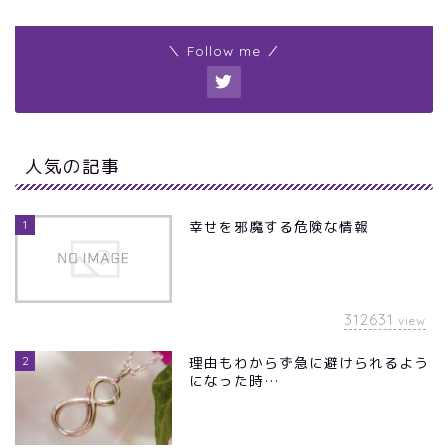
＼ Follow me ／
人気の記事
1
幸せを邪魔する危険な情報
312631
view
2
理由もわからず急に避けられるよう
になった時…