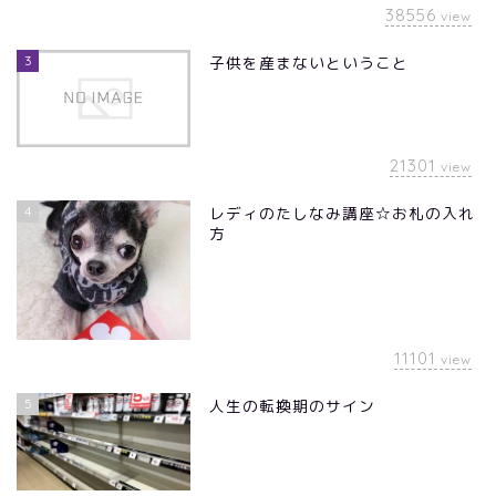
38556
view
3
子供を産まないということ
21301
view
4
レディのたしなみ講座☆お札の入れ
方
11101
view
5
人生の転換期のサイン