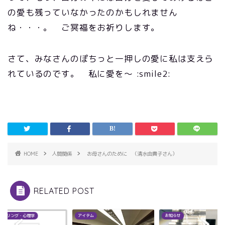
の愛も残っていなかったのかもしれません
ね・・・。 ご冥福をお祈りします。
さて、みなさんのぽちっと一押しの愛に私は支えら
れているのです。 私に愛を～ :smile2:
HOME
人間関係
お母さんのために （清水由貴子さん）
RELATED POST
ンセリング・心理学
アイテム
お知らせ