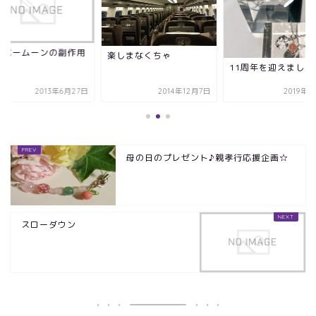
ーパームーンの副作用
楽しまなくちゃ
11周年を迎えました
2013年6月27日
2014年12月7日
2019年9
母の日のプレゼント♪親孝行応援企画☆
スローダウン