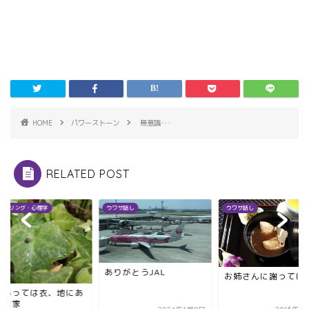
HOME
パワーストーン
無意識･･･
RELATED POST
ンセリング・心理学
ウワサ話し
ウワサ話し
ありがとうJAL
お姉さんに謝ってけ
にあっては衣、地にあ
ては家