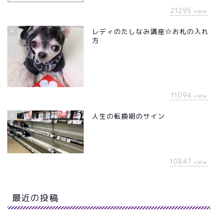
21295
view
4
レディのたしなみ講座☆お札の入れ
方
11094
view
5
人生の転換期のサイン
10847
view
最近の投稿