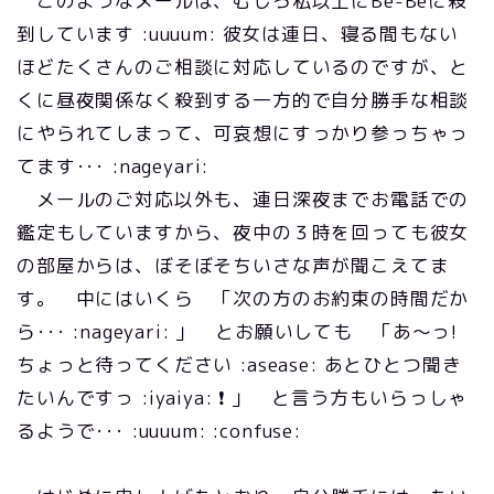
このようなメールは、むしろ私以上にBe-Beに殺
到しています :uuuum: 彼女は連日、寝る間もない
ほどたくさんのご相談に対応しているのですが、と
くに昼夜関係なく殺到する一方的で自分勝手な相談
にやられてしまって、可哀想にすっかり参っちゃっ
てます･･･ :nageyari:
メールのご対応以外も、連日深夜までお電話での
鑑定もしていますから、夜中の３時を回っても彼女
の部屋からは、ぼそぼそちいさな声が聞こえてま
す。 中にはいくら 「次の方のお約束の時間だか
ら･･･ :nageyari: 」 とお願いしても 「あ～っ!
ちょっと待ってください :asease: あとひとつ聞き
たいんですっ :iyaiya: ❗ 」 と言う方もいらっしゃ
るようで･･･ :uuuum: :confuse: