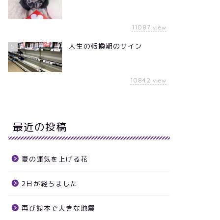
11087
view
人生の転換期のサイン
5
10842
view
最近の投稿
夏の運気を上げる花
2日が経ちました
再び熊本で大きな地震