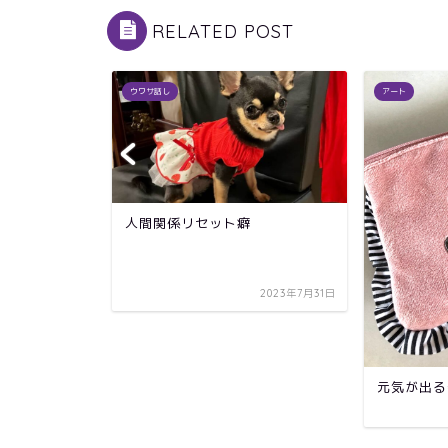
RELATED POST
ウワサ話し
アート
なメッセー
人間関係リセット癖
2019年11月11日
2023年7月31日
元気が出る