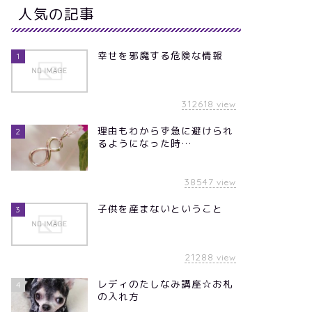
人気の記事
幸せを邪魔する危険な情報
1
312618
view
理由もわからず急に避けられ
2
るようになった時…
38547
view
子供を産まないということ
3
21288
view
レディのたしなみ講座☆お札
4
の入れ方