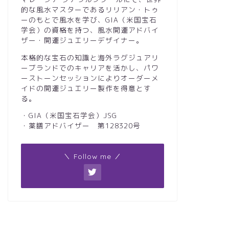
的な風水マスターであるリリアン・トゥ
ーのもとで風水を学び、GIA（米国宝石
学会）の資格を持つ、風水開運アドバイ
ザー・開運ジュエリーデザイナー。
本格的な宝石の知識と海外ラグジュアリ
ーブランドでのキャリアを活かし、パワ
ーストーンセッションによりオーダーメ
イドの開運ジュエリー製作を得意とす
る。
・GIA（米国宝石学会）JSG
・薬膳アドバイザー 第128320号
＼ Follow me ／