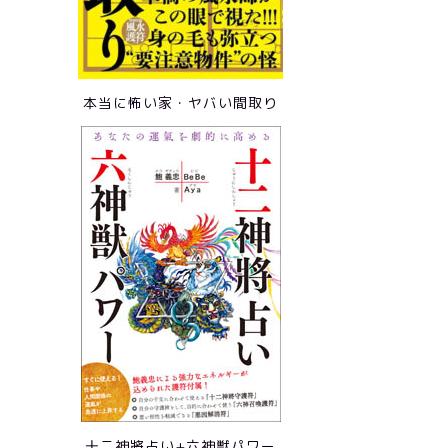
本当に怖い家・ヤバい間取り
十二神將占い+六神獣パワー