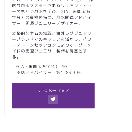
的な風水マスターであるリリアン・トゥ
ーのもとで風水を学び、GIA（米国宝石
学会）の資格を持つ、風水開運アドバイ
ザー・開運ジュエリーデザイナー。
本格的な宝石の知識と海外ラグジュアリ
ーブランドでのキャリアを活かし、パワ
ーストーンセッションによりオーダーメ
イドの開運ジュエリー製作を得意とす
る。
・GIA（米国宝石学会）JSG
・薬膳アドバイザー 第128320号
＼ Follow me ／