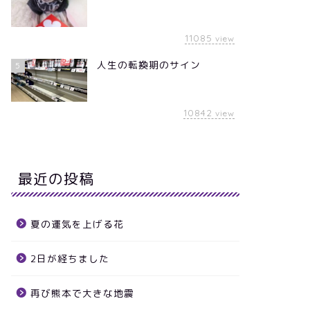
11085
view
人生の転換期のサイン
5
10842
view
最近の投稿
夏の運気を上げる花
2日が経ちました
再び熊本で大きな地震