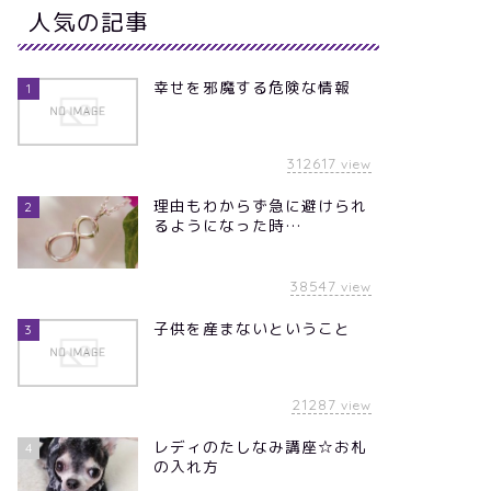
人気の記事
幸せを邪魔する危険な情報
1
312617
view
理由もわからず急に避けられ
2
るようになった時…
38547
view
子供を産まないということ
3
21287
view
レディのたしなみ講座☆お札
4
の入れ方