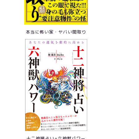
本当に怖い家・ヤバい間取り
十二神將占い+六神獣パワー