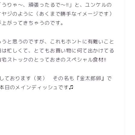
うりゃ～、頑張ったるで～!!」と、ユンケルの
オヤジのように（あくまで勝手なイメージです）
が上がってきちゃうのです。
ろうと思うのですが、これもホントに有難いこと
日は忙しくて、とてもお買い物に何て出かけてる
宅ストックのとっておきのスペシャル食材!!
名しております（笑） その名も『金太郎卵』で
が本日のメインディッシュです♫