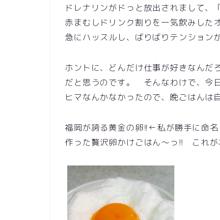
ドレナリンがドっと放出されまして、「
赤まむしドリンク割りを一気飲みした
急にハッスルし、ばりばりテンション
ホントに、どんだけ仕事が好きなんだ
だと思うのです。 そんなわけで、今
ヒマなんかなかったので、晩ごはんは自
福岡が誇る黄金の卵!!←私が勝手に命
作った贅沢卵かけごはん～っ!! これ