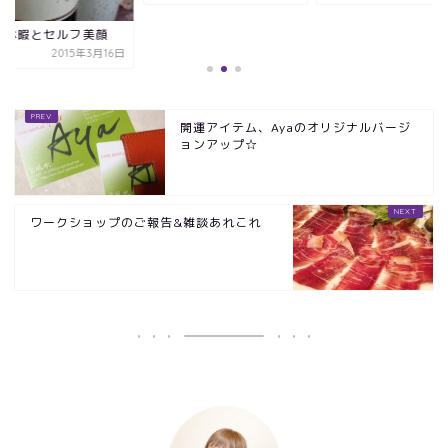
の休暇とセルフ美顔
2015年3月16日
開運アイテム、Ayaのオリジナルバージ
ョンアップ☆
ワークショップのご報告&雑談あれこれ