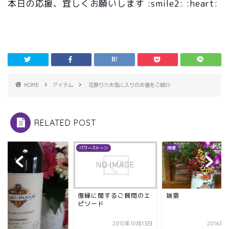
本日の応援、宜しくお願いします :smile2: :heart:
HOME
アイテム
花祭り☆お気に入りのお香をご紹介
RELATED POST
メ
パワーストーン
開運
復縁に関するご質問のエ
瑞雲
ピソード
2010年10月13日
2016年