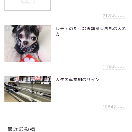
21288
view
4
レディのたしなみ講座☆お札の入れ
方
11088
view
5
人生の転換期のサイン
10842
view
最近の投稿