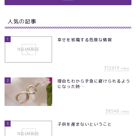
人気の記事
1
幸せを邪魔する危険な情報
312619
view
2
理由もわからず急に避けられるよう
になった時…
38548
view
3
子供を産まないということ