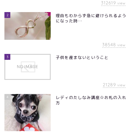
312619
view
2
理由もわからず急に避けられるよう
になった時…
38548
view
3
子供を産まないということ
21289
view
4
レディのたしなみ講座☆お札の入れ
方