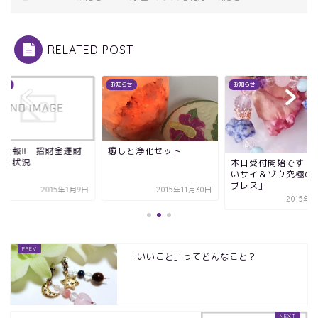
RELATED POST
らせ
お知らせ
お知らせ
急速報!! 招財金運財
癒しと浄化セット
受付状況
本日受付開始です！
いサイ＆ゾウ究極の
ブレス」
2015年1月9日
2015年11月30日
2015年
「いいこと」ってどんなこと？