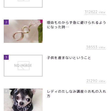
312622
view
2
理由もわからず急に避けられるよう
になった時…
38553
view
3
子供を産まないということ
21290
view
4
レディのたしなみ講座☆お札の入れ
方