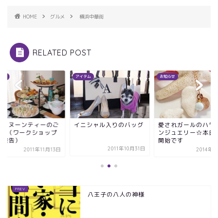
HOME
グルメ
横浜中華街
RELATED POST
テム
お知らせ
アイテム
ニシャル入りのバッグ
愛されガールのハワイア
アフタヌーンティー
ンジュエリー☆本日受付
紹介♪（ワークショ
開始です
のご報告）
2011年10月31日
2014年8月7日
2011年11
八王子の八人の神様