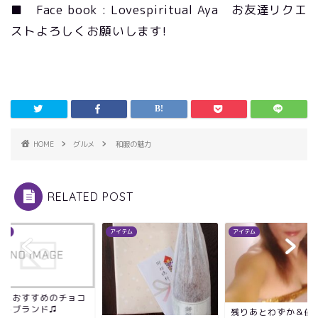
■ Face book : Lovespiritual Aya お友達リクエ
ストよろしくお願いします!
HOME
グルメ
和服の魅力
RELATED POST
テム
アイテム
アイテム
命におすすめのチョコ
ートブランド♫
残りあとわずか＆優