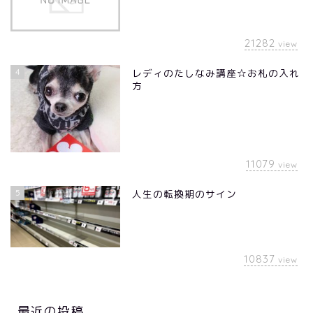
21282
view
4
レディのたしなみ講座☆お札の入れ
方
11079
view
5
人生の転換期のサイン
10837
view
最近の投稿