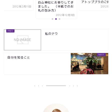
アトップブラのご紹
白山神社にお参りしてき
ました。 （半紙でのお
2012年2月11日
2012年
札の包み方）
2012年12月3日
私のナウ
自分を知ること