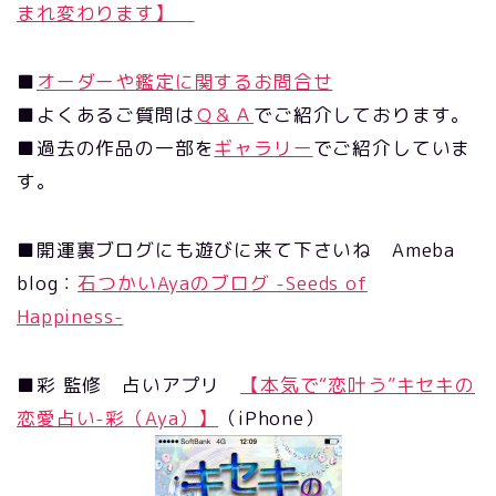
まれ変わります】
■
オーダーや鑑定に関するお問合せ
■よくあるご質問は
Ｑ＆Ａ
でご紹介しております。
■過去の作品の一部を
ギャラリー
でご紹介していま
す。
■開運裏ブログにも遊びに来て下さいね Ameba
blog：
石つかいAyaのブログ -Seeds of
Happiness-
■彩 監修 占いアプリ
【本気で“恋叶う”キセキの
恋愛占い-彩（Aya）】
（iPhone）