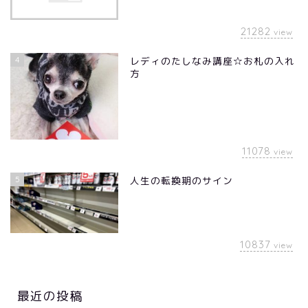
21282
view
4
レディのたしなみ講座☆お札の入れ
方
11078
view
5
人生の転換期のサイン
10837
view
最近の投稿