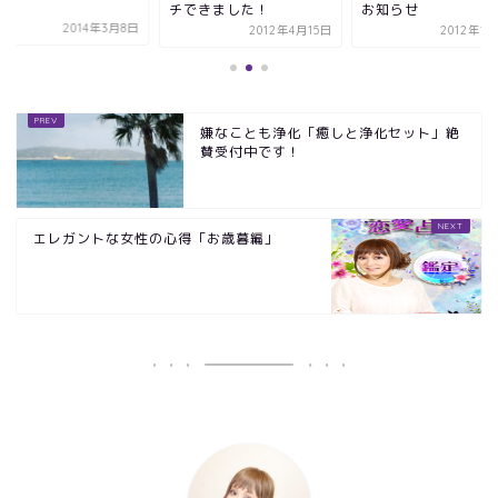
チできました！
お知らせ
2014年3月8日
2012年4月15日
2012年1
嫌なことも浄化「癒しと浄化セット」絶
賛受付中です！
エレガントな女性の心得「お歳暮編」