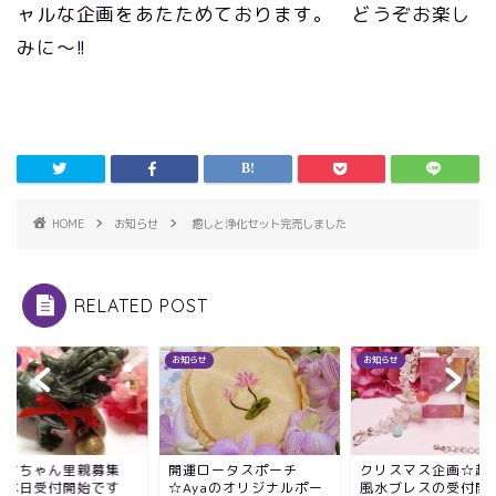
ャルな企画をあたためております。 どうぞお楽し
みに～!!
HOME
お知らせ
癒しと浄化セット完売しました
RELATED POST
らせ
お知らせ
お知らせ
ヤオちゃん里親募集
開運ロータスポーチ
クリスマス企画☆超
、本日受付開始です
☆Ayaのオリジナルポー
風水ブレスの受付開