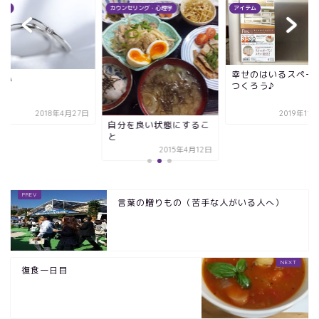
テム
カウンセリング・心理学
アイテム
幸せのはいるスペー
着心
つくろう♪
2018年4月27日
2019年11
自分を良い状態にするこ
と
2015年4月12日
言葉の贈りもの（苦手な人がいる人へ）
復食一日目