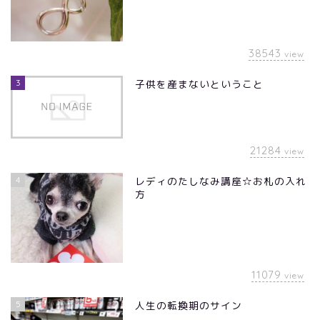
38543
view
3
子供を産まないということ
21284
view
4
レディのたしなみ講座☆お札の入れ
方
11079
view
5
人生の転換期のサイン