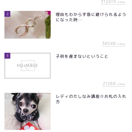
312619
view
2
理由もわからず急に避けられるよう
になった時…
38548
view
3
子供を産まないということ
21288
view
4
レディのたしなみ講座☆お札の入れ
方