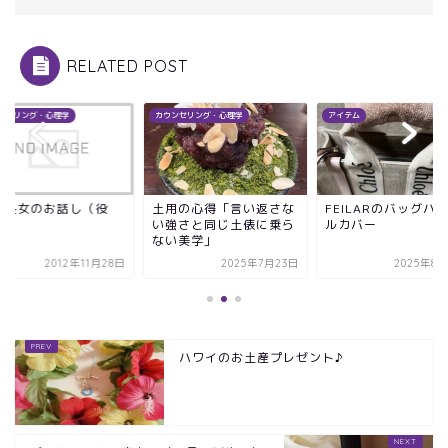
RELATED POST
ンセリング・心理学
カウンセリング・心理学
アイテム
・長女のお話し（役
土用の心得「言い返さな
FEILARのバッグハ
）
い強さと同じ土俵に乗ら
ルカバー
ない美学」
2012年11月28日
2025年7月23日
2025年8月
ハワイのお土産プレゼント♪