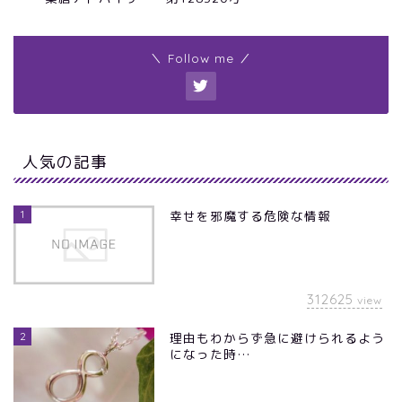
＼ Follow me ／
人気の記事
1
幸せを邪魔する危険な情報
312625
view
2
理由もわからず急に避けられるよう
になった時…