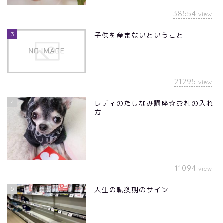
38554
view
3
子供を産まないということ
21295
view
4
レディのたしなみ講座☆お札の入れ
方
11094
view
5
人生の転換期のサイン