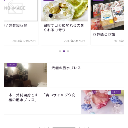
付終了のお知らせ
目指す自分になれる力を
くれるお守り
お葬儀とお塩
2014年12月25日
2017年3月30日
2017年5
究極の風水ブレス
本日受付開始です！「青いサイ＆ゾウ究
極の風水ブレス」