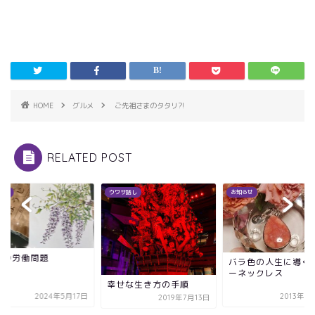
HOME
グルメ
ご先祖さまのタタリ?!
RELATED POST
関係
ウワサ話し
お知らせ
供の労働問題
バラ色の人生に導く
ーネックレス
幸せな生き方の手順
2024年5月17日
2013年8
2019年7月13日