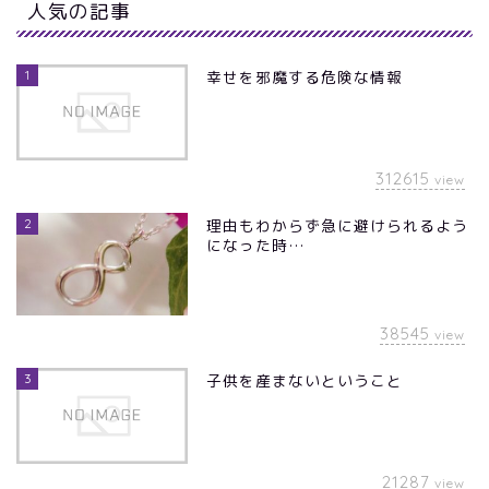
人気の記事
1
幸せを邪魔する危険な情報
312615
view
2
理由もわからず急に避けられるよう
になった時…
38545
view
3
子供を産まないということ
21287
view