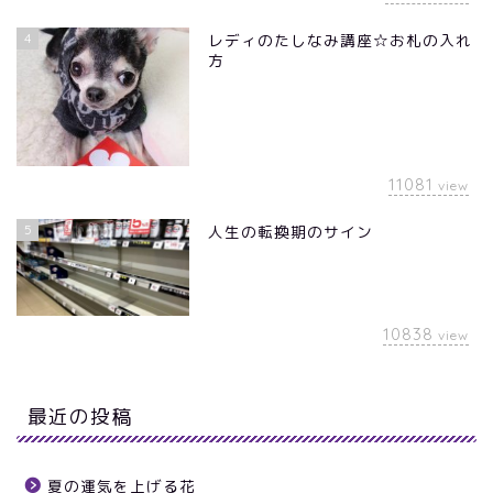
4
レディのたしなみ講座☆お札の入れ
方
11081
view
5
人生の転換期のサイン
10838
view
最近の投稿
夏の運気を上げる花