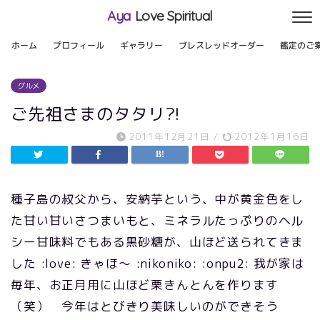
Aya
Love Spiritual
ホーム
プロフィール
ギャラリー
ブレスレッドオーダー
鑑定のご
グルメ
ご先祖さまのタタリ?!
2011年12月21日
/
2012年1月16日
種子島の叔父から、安納芋という、中が黄金色をし
た甘い甘いさつまいもと、ミネラルたっぷりのヘル
シー甘味料でもある黒砂糖が、山ほど送られてきま
した :love: きゃほ～ :nikoniko: :onpu2: 我が家は
毎年、お正月用に山ほど栗きんとんを作ります
（笑） 今年はとびきり美味しいのができそう